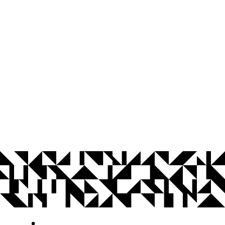
© 2026 Universidade Federal da Paraíba.
Ouvidoria
Acesso à Informação
CoMu
Acessibilidade
Dados Abertos UFPB
Privacidade e Proteção de Dados
Acesso à