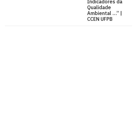
Indicadores da
Qualidade
Ambiental …” |
CCEN UFPB
Centro de Ciências Exatas e da Natureza - CCEN
Cidade Universitária, João Pessoa - Paraíba
CEP: 58.051-900
Telefone: +55 (83) 3216-7200