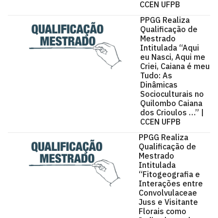
CCEN UFPB
PPGG Realiza
Qualificação de
Mestrado
Intitulada “Aqui
eu Nasci, Aqui me
Criei, Caiana é meu
Tudo: As
Dinâmicas
Socioculturais no
Quilombo Caiana
dos Crioulos …” |
CCEN UFPB
PPGG Realiza
Qualificação de
Mestrado
Intitulada
“Fitogeografia e
Interações entre
Convolvulaceae
Juss e Visitante
Florais como