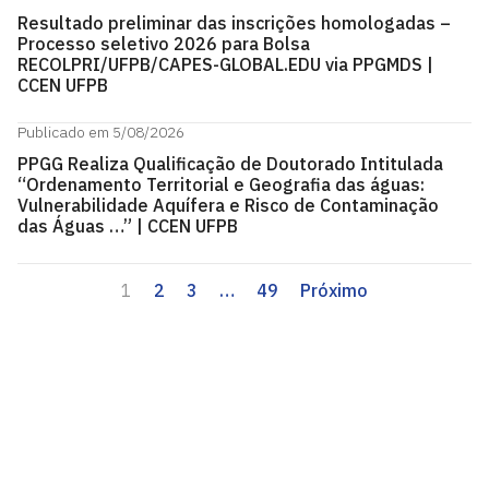
Resultado preliminar das inscrições homologadas –
Processo seletivo 2026 para Bolsa
RECOLPRI/UFPB/CAPES-GLOBAL.EDU via PPGMDS |
CCEN UFPB
Publicado em 5/08/2026
PPGG Realiza Qualificação de Doutorado Intitulada
“Ordenamento Territorial e Geografia das águas:
Vulnerabilidade Aquífera e Risco de Contaminação
das Águas …” | CCEN UFPB
1
2
3
…
49
Próximo
Centro de Ciências Exatas e da Natureza - CCEN
Cidade Universitária, João Pessoa - Paraíba
CEP: 58.051-900