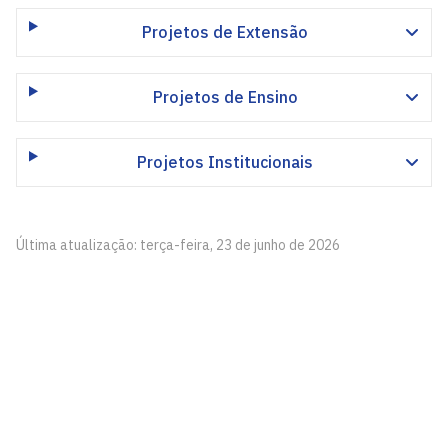
Projetos de Extensão
Projetos de Ensino
Projetos Institucionais
Última atualização: terça-feira, 23 de junho de 2026
Centro de Ciências Exatas e da Natureza - CCEN
Cidade Universitária, João Pessoa - Paraíba
CEP: 58.051-900