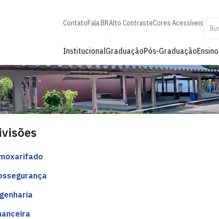
Contato
Fala.BR
Alto Contraste
Cores Acessíveis
Institucional
Graduação
Pós-Graduação
Ensino
ivisões
moxarifado
ossegurança
genharia
nanceira