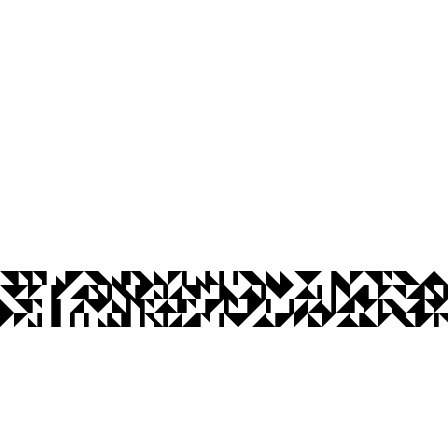
íba
Ouvidoria
Acesso à Informação
CoMu
Acessibilidade
Dad