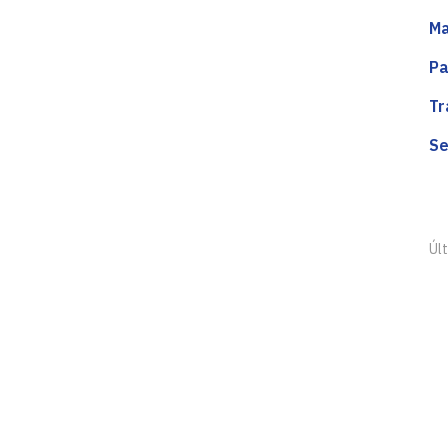
Ma
Pa
Tr
Se
Últ
Centro de Ciências Exatas e da Natu