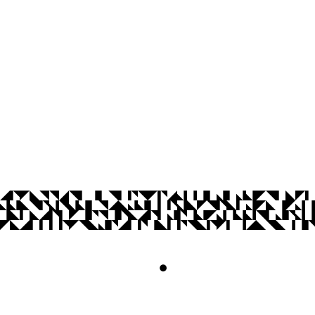
Cidade Universitária, João Pessoa - Para
CEP: 58.051-900
Telefone: +55 (83) 3216-7200
© 2026 Universidade Federal da Paraíba.
Acesso à
Informação