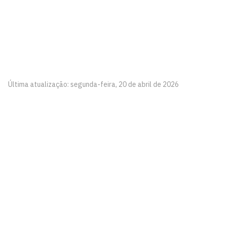
Última atualização: segunda-feira, 20 de abril de 2026
Biblioteca Setorial do CCEN
Cidade Universitária, João Pessoa - Paraíba
CEP: 58.051-900
Telefone: +55 (83) 3216 7941
Horário de Atendimento: Segunda-feira à quinta-feira: 7h
às 17h Sexta-feira: 7h às 16h