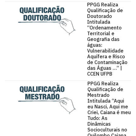
PPGG Realiza
Qualificação de
Doutorado
Intitulada
“Ordenamento
Territorial e
Geografia das
águas:
Vulnerabilidade
Aquífera e Risco
de Contaminação
das Águas …” |
CCEN UFPB
PPGG Realiza
Qualificação de
Mestrado
Intitulada “Aqui
eu Nasci, Aqui me
Criei, Caiana é meu
Tudo: As
Dinâmicas
Socioculturais no
Quilombo Caiana