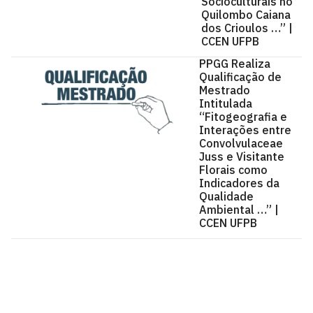
Socioculturais no
Quilombo Caiana
dos Crioulos …” |
CCEN UFPB
PPGG Realiza
Qualificação de
Mestrado
Intitulada
“Fitogeografia e
Interações entre
Convolvulaceae
Juss e Visitante
Florais como
Indicadores da
Qualidade
Ambiental …” |
CCEN UFPB
Centro de Ciências Exatas e da Natureza - CCEN