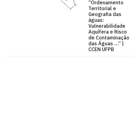
“Ordenamento
Territorial e
Geografia das
águas:
Vulnerabilidade
Aquífera e Risco
de Contaminação
das Águas …” |
CCEN UFPB
Centro de Ciências Exatas e da Natureza - CCEN
Cidade Universitária, João Pessoa - Paraíba
CEP: 58.051-900
Telefone: +55 (83) 3216-7200