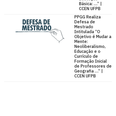
Básica: …” |
CCEN UFPB
PPGG Realiza
Defesa de
Mestrado
Intitulada “O
Objetivo é Mudar a
Mente:
Neoliberalismo,
Educação e o
Currículo de
Formação Inicial
de Professores de
Geografia …” |
CCEN UFPB
Centro de Ciências Exatas e da Natureza - CCEN
Cidade Universitária, João Pessoa - Paraíba