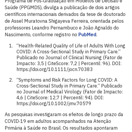
Programa de Pós‑Graduação em Modelos de Decisão e
Saúde (PPGMDS), divulga a publicação de dois artigos
científicos internacionais derivados da tese de doutorado
de Assel Muratovna Shigayeva Ferreira, orientada pelos
professores Leandro Pernambuco e João Agnaldo do
Nascimento, conforme registro no
PubMed
.
“Health-Related Quality of Life of Adults With Long
COVID: A Cross-Sectional Study in Primary Care.”
Publicado no Journal of Clinical Nursing (Fator de
Impacto: 3,5 | CiteScore: 7,2 | Percentil: 96). DOI:
https://doi.org/10.1111/jocn.70383
“Symptoms and Risk Factors for Long COVID: A
Cross-Sectional Study in Primary Care.” Publicado
no Journal of Medical Virology (Fator de Impacto:
4,6 | CiteScore: 12,7 | Percentil: 94). DOI:
https://doi.org/10.1002/jmv.70579
As pesquisas investigaram os efeitos de longo prazo da
COVID‑19 em adultos acompanhados na Atenção
Primária à Saúde no Brasil. Os resultados apontaram