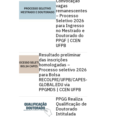
Convocação
vagas
remanescentes
– Processo
Seletivo 2026
para Ingresso
no Mestrado e
Doutorado do
PPGF | CCEN
UFPB
Resultado preliminar
das inscrições
homologadas –
Processo seletivo 2026
para Bolsa
RECOLPRI/UFPB/CAPES-
GLOBAL.EDU via
PPGMDS | CCEN UFPB
PPGG Realiza
Qualificação de
Doutorado
Intitulada