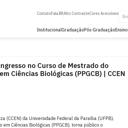
Contato
Fala.BR
Alto Contraste
Cores Acessíveis
Institucional
Graduação
Pós-Graduação
Ensino
Ingresso no Curso de Mestrado do
m Ciências Biológicas (PPGCB) | CCEN
eza (CCEN) da Universidade Federal da Paraíba (UFPB),
em Ciências Biológicas (PPGCB), torna público o