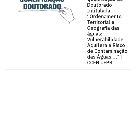
Doutorado
Intitulada
“Ordenamento
Territorial e
Geografia das
águas:
Vulnerabilidade
Aquífera e Risco
de Contaminação
das Águas …” |
CCEN UFPB
Centro de Ciências Exatas e da Natureza - CCEN
Cidade Universitária, João Pessoa - Paraíba
CEP: 58.051-900
Telefone: +55 (83) 3216-7200