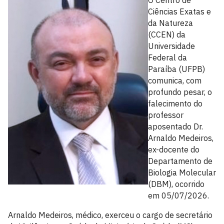
O Centro de
Ciências Exatas e
da Natureza
(CCEN) da
Universidade
Federal da
Paraíba (UFPB)
comunica, com
profundo pesar, o
falecimento do
professor
aposentado Dr.
Arnaldo Medeiros,
ex-docente do
Departamento de
Biologia Molecular
(DBM), ocorrido
em 05/07/2026.
Arnaldo Medeiros, médico, exerceu o cargo de secretário