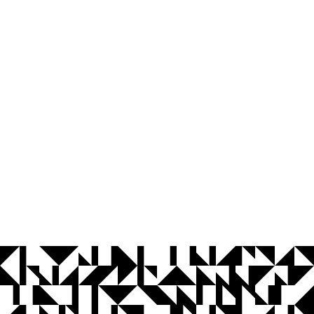
© 2026 Universidade Federal da Paraíba.
Ouvidoria
Acesso à Informação
CoMu
Acessibilidade
Dados Abertos UFPB
Privacidade e Proteção de Dados