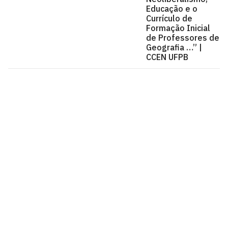
Educação e o
Currículo de
Formação Inicial
de Professores de
Geografia …” |
CCEN UFPB
Centro de Ciências Exatas e da Natureza - CCEN
Cidade Universitária, João Pessoa - Paraíba
CEP: 58.051-900
Telefone: +55 (83) 3216-7200