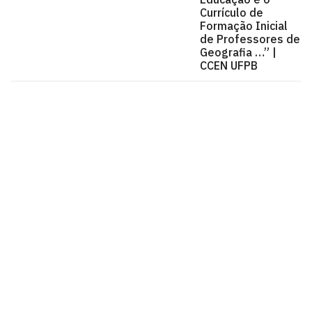
Currículo de
Formação Inicial
de Professores de
Geografia …” |
CCEN UFPB
Centro de Ciências Exatas e da Natureza - CCEN
Cidade Universitária, João Pessoa - Paraíba
CEP: 58.051-900
Telefone: +55 (83) 3216-7200