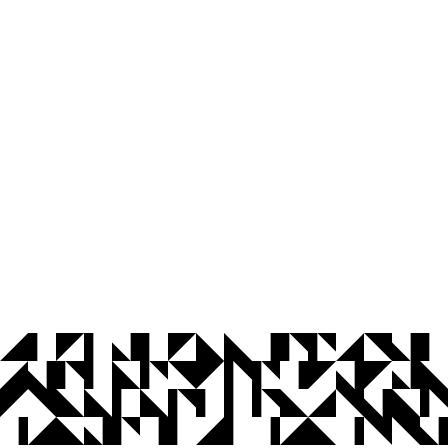
© 2026 Universidade Federal da Paraíba.
Ouvidoria
Acesso à Informação
CoMu
Acessibilidade
Dados Abertos UFPB
Privacidade e Proteção de Dados