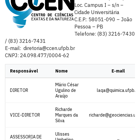
Loc. Campus I – s/n –
Cidade Universitária
C.E.P.: 58051-090 – João
Pessoa – PB
Telefone: (83) 3216-7430
/ (83) 3216-7431
E-mail: diretoria@ccen.ufpb.br
CNPJ: 24.098.477/0004-62
Responsável
Nome
E-mail
Mário César
DIRETOR
Ugulino de
laqa@quimica.ufpb.br
Araújo
Richarde
VICE-DIRETOR
Marques da
richarde@geociencias.ufp
Silva
Ulisses
ASSESSORIA DE
Umbelino
–