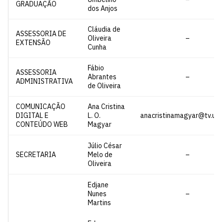
GRADUAÇÃO
dos Anjos
Cláudia de
ASSESSORIA DE
Oliveira
–
EXTENSÃO
Cunha
Fábio
ASSESSORIA
Abrantes
–
ADMINISTRATIVA
de Oliveira
COMUNICAÇÃO
Ana Cristina
DIGITAL E
L. O.
anacristinamagyar@tv.ufp
CONTEÚDO WEB
Magyar
Júlio César
SECRETARIA
Melo de
–
Oliveira
Edjane
Nunes
–
Martins