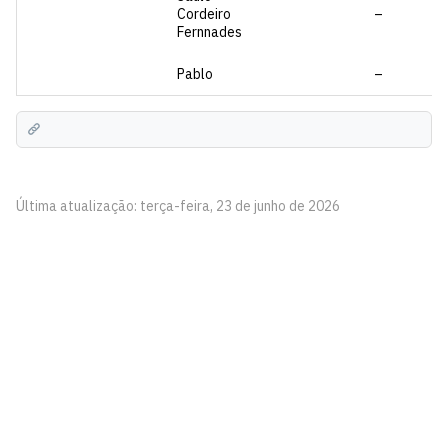
Cordeiro
–
Fernnades
Pablo
–
Última atualização: terça-feira, 23 de junho de 2026
Centro de Ciências Exatas e da Natureza - CCEN
Cidade Universitária, João Pessoa - Paraíba
CEP: 58.051-900
Telefone: +55 (83) 3216-7200