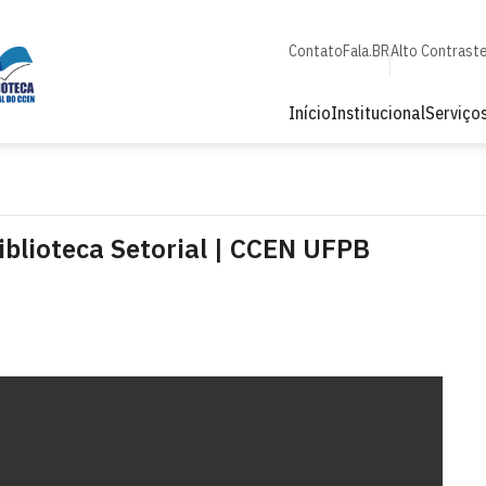
Contato
Fala.BR
Alto Contrast
Início
Institucional
Serviço
blioteca Setorial | CCEN UFPB