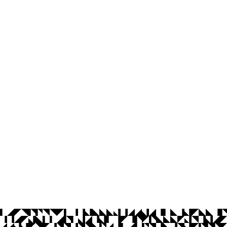
os Abertos UFPB
Privacidade e Proteção de Dados